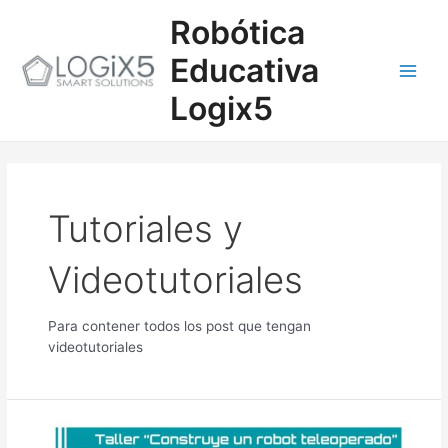
Ir
Main
Robótica
al
contenido
Men
Educativa
Logix5
Tutoriales y
Videotutoriales
Para contener todos los post que tengan
videotutoriales