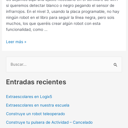
si queremos detectar blanco o negro pegando el sensor de
infrarrojos. En el nivel 3, usando la placa programable, no hay
ningún robot en el libro para seguir la línea negra, pero sois
muchos, los que queréis crear algún robot con esta
funcionalidad, como …
Leer más »
B
u
Entradas recientes
s
c
a
Extraescolares en Logix5
r
Extraescolares en nuestra escuela
p
Construye un robot teleoperado
o
Construye tu pulsera de Actividad – Cancelado
r