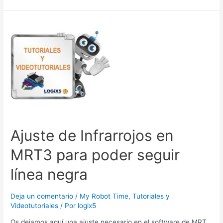
Ajuste
de
Infrarrojos
en
MRT3
para
poder
seguir
línea
negra
Ajuste de Infrarrojos en
MRT3 para poder seguir
línea negra
Deja un comentario
/
My Robot Time
,
Tutoriales y
Videotutoriales
/ Por
logix5
Os dejamos aquí una ajuste necesario en el software de MRT