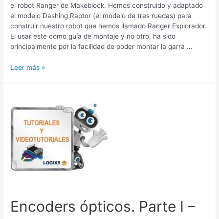
el robot Ranger de Makeblock. Hemos construido y adaptado
el modelo Dashing Raptor (el modelo de tres ruedas) para
construir nuestro robot que hemos llamado Ranger Explorador.
El usar este como guía de montaje y no otro, ha sido
principalmente por la facilidad de poder montar la garra …
Leer más »
Encoders
ópticos.
Parte
I
–
Robot
«Ranger»
–
Programación
con
mBlock
Encoders ópticos. Parte I –
en