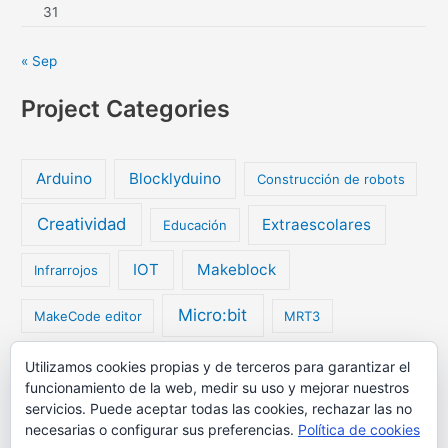
31
« Sep
Project Categories
Arduino
Blocklyduino
Construcción de robots
Creatividad
Extraescolares
Educación
IOT
Makeblock
Infrarrojos
Micro:bit
MakeCode editor
MRT3
My Robot Time
Utilizamos cookies propias y de terceros para garantizar el
My Robot Time Exciting
funcionamiento de la web, medir su uso y mejorar nuestros
servicios. Puede aceptar todas las cookies, rechazar las no
Programación
Robótica
Radio
Robots
necesarias o configurar sus preferencias.
Política de cookies