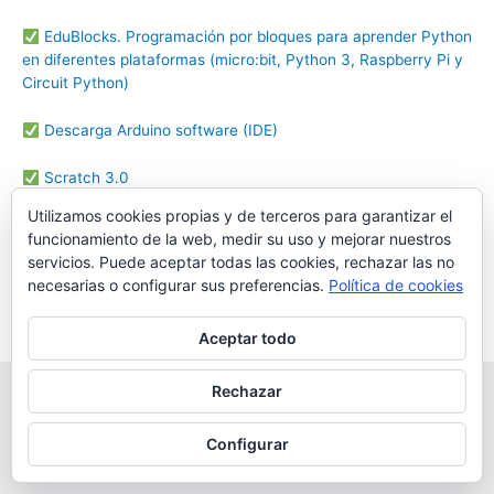
EduBlocks. Programación por bloques para aprender Python
en diferentes plataformas (micro:bit, Python 3, Raspberry Pi y
Circuit Python)
Descarga Arduino software (IDE)
Scratch 3.0
Utilizamos cookies propias y de terceros para garantizar el
TinkerCAD: Aplicación para el diseño 3D, electrónica y
funcionamiento de la web, medir su uso y mejorar nuestros
creación de código.
servicios. Puede aceptar todas las cookies, rechazar las no
necesarias o configurar sus preferencias.
Política de cookies
BlocklyDuino: Entorno de programación para el kit MRT
BeDuino
Aceptar todo
Rechazar
Copyright © 2026 Robótica Educativa Logix5 | Powered by
Tema
Astra para WordPress
Configurar