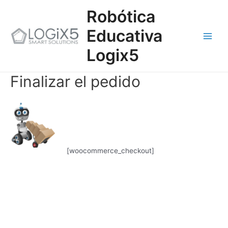
Ir
Main
Robótica
al
contenido
Men
Educativa
Logix5
Finalizar el pedido
[woocommerce_checkout]