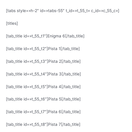
[tabs style=»h-2″ id=»tabs-55″ t_id=»t_55_t» c_id=»c_55_c»]
[titles]
[tab_title id=»t_55_t1″]Enigma 6[/tab_title]
[tab_title id=»t_55_t2″]Pista 1[/tab_title]
[tab_title id=»t_55_t3″]Pista 2[/tab_title]
[tab_title id=»t_55_t4″]Pista 3[/tab_title]
[tab_title id=»t_55_t5″]Pista 4[/tab_title]
[tab_title id=»t_55_t6″]Pista 5[/tab_title]
[tab_title id=»t_55_t7″]Pista 6[/tab_title]
[tab_title id=»t_55_t8″]Pista 7[/tab_title]