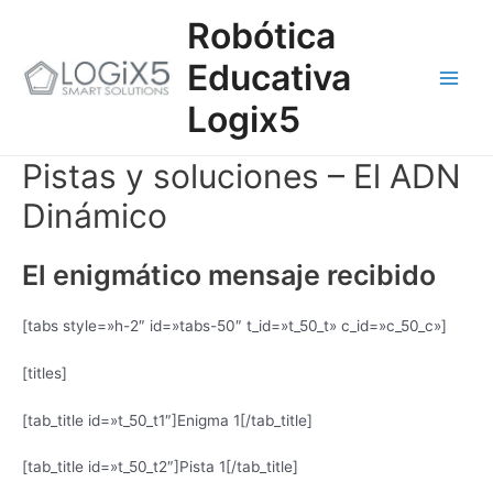
Ir
Main
Robótica
al
contenido
Men
Educativa
Logix5
Pistas y soluciones – El ADN
Dinámico
El enigmático mensaje recibido
[tabs style=»h-2″ id=»tabs-50″ t_id=»t_50_t» c_id=»c_50_c»]
[titles]
[tab_title id=»t_50_t1″]Enigma 1[/tab_title]
[tab_title id=»t_50_t2″]Pista 1[/tab_title]