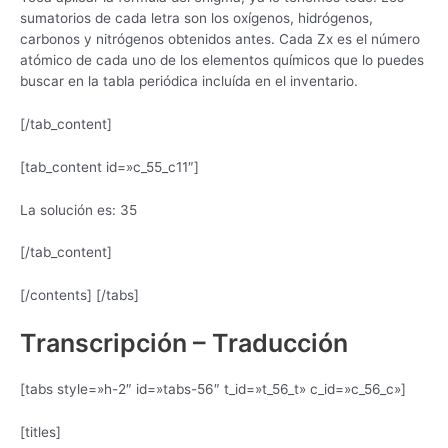
sumatorios de cada letra son los oxígenos, hidrógenos,
carbonos y nitrógenos obtenidos antes. Cada Zx es el número
atómico de cada uno de los elementos químicos que lo puedes
buscar en la tabla periódica incluída en el inventario.
[/tab_content]
[tab_content id=»c_55_c11″]
La solución es: 35
[/tab_content]
[/contents] [/tabs]
Transcripción – Traducción
[tabs style=»h-2″ id=»tabs-56″ t_id=»t_56_t» c_id=»c_56_c»]
[titles]