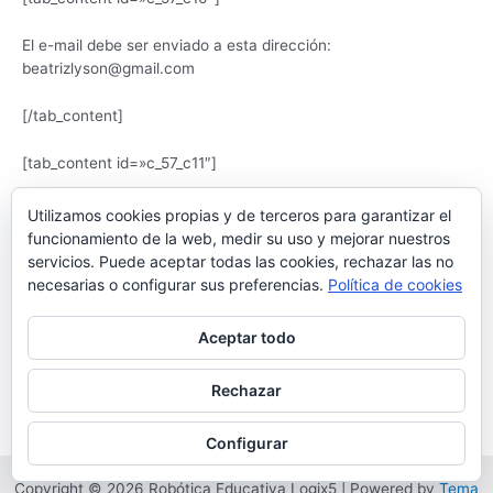
El e-mail debe ser enviado a esta dirección:
beatrizlyson@gmail.com
[/tab_content]
[tab_content id=»c_57_c11″]
Tienes que enviar el e-mail a esa dirección con el Asunto Gen;
Utilizamos cookies propias y de terceros para garantizar el
de contenido, una breve descripción explicando por qué puede
funcionamiento de la web, medir su uso y mejorar nuestros
confiar en ti (opcional). No te olvides adjuntar el certificado del
servicios. Puede aceptar todas las cookies, rechazar las no
Inventario (incluye información confidencial :-)). Es suficiente
necesarias o configurar sus preferencias.
Política de cookies
con adjuntar el archivo «Certificado confidencial» tal cual está,
no es necesario abrirlo ni descargarlo. Bea te contestará.
Aceptar todo
[/tab_content]
Rechazar
[/contents] [/tabs]
Configurar
Copyright © 2026 Robótica Educativa Logix5 | Powered by
Tema