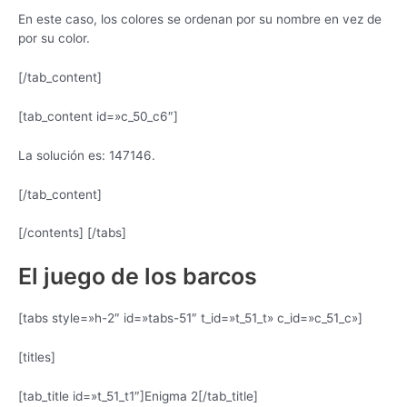
En este caso, los colores se ordenan por su nombre en vez de
por su color.
[/tab_content]
[tab_content id=»c_50_c6″]
La solución es: 147146.
[/tab_content]
[/contents] [/tabs]
El juego de los barcos
[tabs style=»h-2″ id=»tabs-51″ t_id=»t_51_t» c_id=»c_51_c»]
[titles]
[tab_title id=»t_51_t1″]Enigma 2[/tab_title]