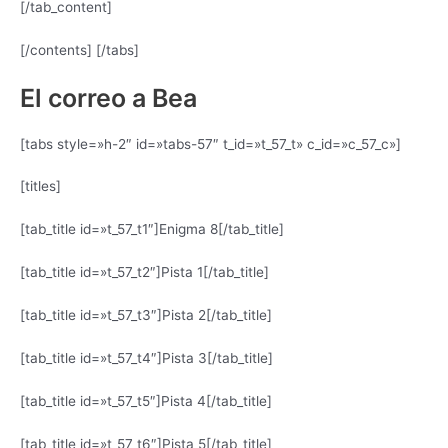
[/tab_content]
[/contents] [/tabs]
El correo a Bea
[tabs style=»h-2″ id=»tabs-57″ t_id=»t_57_t» c_id=»c_57_c»]
[titles]
[tab_title id=»t_57_t1″]Enigma 8[/tab_title]
[tab_title id=»t_57_t2″]Pista 1[/tab_title]
[tab_title id=»t_57_t3″]Pista 2[/tab_title]
[tab_title id=»t_57_t4″]Pista 3[/tab_title]
[tab_title id=»t_57_t5″]Pista 4[/tab_title]
[tab_title id=»t_57_t6″]Pista 5[/tab_title]