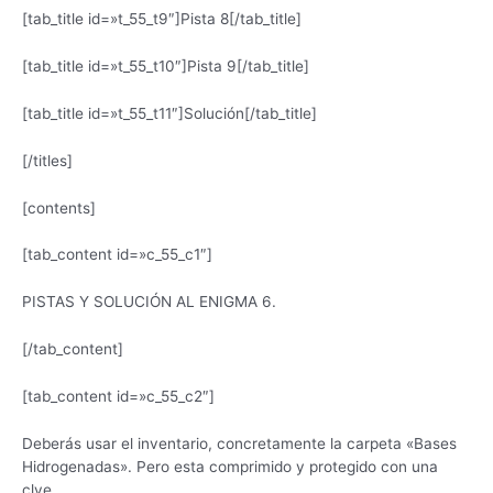
[tab_title id=»t_55_t9″]Pista 8[/tab_title]
[tab_title id=»t_55_t10″]Pista 9[/tab_title]
[tab_title id=»t_55_t11″]Solución[/tab_title]
[/titles]
[contents]
[tab_content id=»c_55_c1″]
PISTAS Y SOLUCIÓN AL ENIGMA 6.
[/tab_content]
[tab_content id=»c_55_c2″]
Deberás usar el inventario, concretamente la carpeta «Bases
Hidrogenadas». Pero esta comprimido y protegido con una
clve.