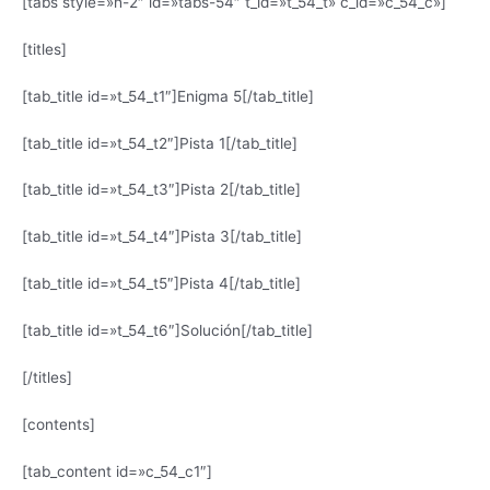
[tabs style=»h-2″ id=»tabs-54″ t_id=»t_54_t» c_id=»c_54_c»]
[titles]
[tab_title id=»t_54_t1″]Enigma 5[/tab_title]
[tab_title id=»t_54_t2″]Pista 1[/tab_title]
[tab_title id=»t_54_t3″]Pista 2[/tab_title]
[tab_title id=»t_54_t4″]Pista 3[/tab_title]
[tab_title id=»t_54_t5″]Pista 4[/tab_title]
[tab_title id=»t_54_t6″]Solución[/tab_title]
[/titles]
[contents]
[tab_content id=»c_54_c1″]