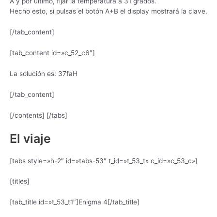
A y por último, fijar la temperatura a 31 grados.
Hecho esto, si pulsas el botón A+B el display mostrará la clave.
[/tab_content]
[tab_content id=»c_52_c6″]
La solución es: 37faH
[/tab_content]
[/contents] [/tabs]
El viaje
[tabs style=»h-2″ id=»tabs-53″ t_id=»t_53_t» c_id=»c_53_c»]
[titles]
[tab_title id=»t_53_t1″]Enigma 4[/tab_title]