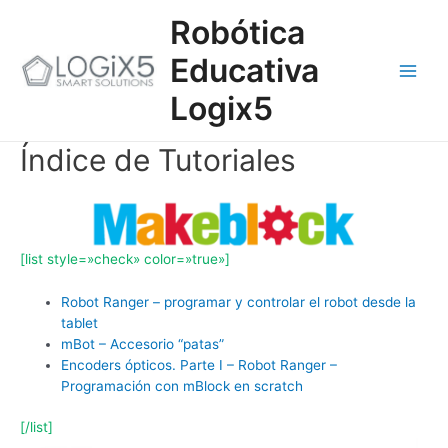
Ir
Main
Robótica
al
contenido
Men
Educativa
Logix5
Índice de Tutoriales
[list style=»check» color=»true»]
Robot Ranger – programar y controlar el robot desde la
tablet
mBot – Accesorio “patas”
Encoders ópticos. Parte I – Robot Ranger –
Programación con mBlock en scratch
[/list]