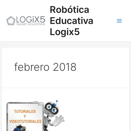
Ir
Main
Robótica
al
contenido
Men
Educativa
Logix5
febrero 2018