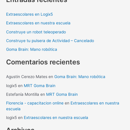
c
a
Extraescolares en Logix5
r
Extraescolares en nuestra escuela
p
Construye un robot teleoperado
o
Construye tu pulsera de Actividad – Cancelado
r
Goma Brain: Mano robótica
:
Comentarios recientes
Agustin Cerezo Mates
en
Goma Brain: Mano robótica
logix5
en
MRT Goma Brain
Estefanía Montilla
en
MRT Goma Brain
Florencia - capacitacion online
en
Extraescolares en nuestra
escuela
logix5
en
Extraescolares en nuestra escuela