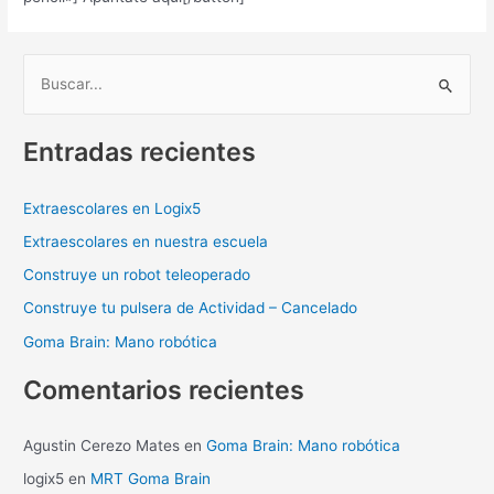
B
u
Entradas recientes
s
c
a
Extraescolares en Logix5
r
Extraescolares en nuestra escuela
p
Construye un robot teleoperado
o
Construye tu pulsera de Actividad – Cancelado
r
Goma Brain: Mano robótica
:
Comentarios recientes
Agustin Cerezo Mates
en
Goma Brain: Mano robótica
logix5
en
MRT Goma Brain