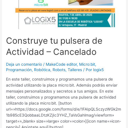
Construye tu pulsera de
Actividad – Cancelado
Deja un comentario
/
MakeCode editor
,
Micro:bit
,
Programación
,
Robótica
,
Robots
,
Talleres
/ Por
logix5
En este taller, construimos y programamos una pulsera de
actividad utilizando la placa micro:bit. Además podrás enviar
mensajes personalizados y secretos a tus amigos. En este
taller, construimos y programamos una pulsera de actividad
utilizando la placa micro:bit. [button
url=»https://docs.google.com/forms/d/e/1FAIpQLSczyzWGk2m
1b985cE3QobbaaLDtzKZjIc3YHZ_TaVsGahlmag/viewform»
target=»_blank» size=»large» color=»color»][icon name=»icon-
pencil»] Apúntate aquí[/button]