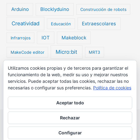
Arduino
Blocklyduino
Construcción de robots
Creatividad
Extraescolares
Educación
IOT
Makeblock
Infrarrojos
Micro:bit
MakeCode editor
MRT3
My Robot Time
Utilizamos cookies propias y de terceros para garantizar el
My Robot Time Exciting
funcionamiento de la web, medir su uso y mejorar nuestros
servicios. Puede aceptar todas las cookies, rechazar las no
Programación
Robótica
Radio
Robots
necesarias o configurar sus preferencias.
Política de cookies
Scratch
STEAM
Aceptar todo
Rechazar
Copyright © 2026 Robótica Educativa Logix5 | Powered by
Tema
Astra para WordPress
Configurar