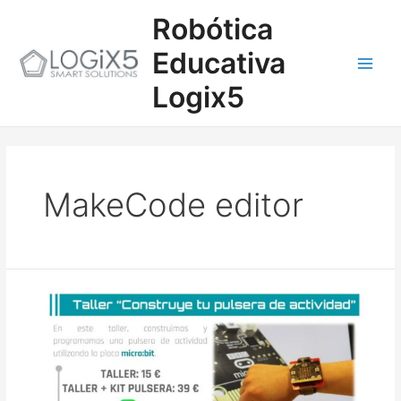
Ir
Main
Robótica
al
contenido
Men
Educativa
Logix5
MakeCode editor