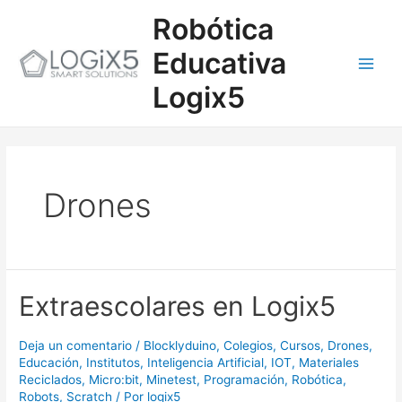
Ir
Main
Robótica
al
contenido
Men
Educativa
Logix5
Drones
Extraescolares
Extraescolares en Logix5
en
Logix5
Deja un comentario
/
Blocklyduino
,
Colegios
,
Cursos
,
Drones
,
Educación
,
Institutos
,
Inteligencia Artificial
,
IOT
,
Materiales
Reciclados
,
Micro:bit
,
Minetest
,
Programación
,
Robótica
,
Robots
,
Scratch
/ Por
logix5