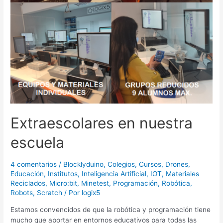
Extraescolares en nuestra
escuela
4 comentarios
/
Blocklyduino
,
Colegios
,
Cursos
,
Drones
,
Educación
,
Institutos
,
Inteligencia Artificial
,
IOT
,
Materiales
Reciclados
,
Micro:bit
,
Minetest
,
Programación
,
Robótica
,
Robots
,
Scratch
/ Por
logix5
Estamos convencidos de que la robótica y programación tiene
mucho que aportar en entornos educativos para todas las