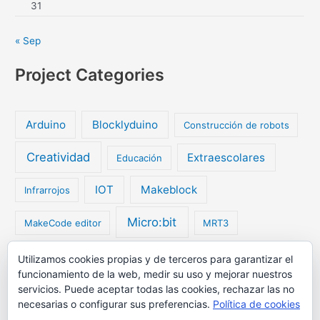
31
« Sep
Project Categories
Arduino
Blocklyduino
Construcción de robots
Creatividad
Extraescolares
Educación
IOT
Makeblock
Infrarrojos
Micro:bit
MakeCode editor
MRT3
My Robot Time
Utilizamos cookies propias y de terceros para garantizar el
My Robot Time Exciting
funcionamiento de la web, medir su uso y mejorar nuestros
servicios. Puede aceptar todas las cookies, rechazar las no
Programación
Robótica
Radio
Robots
necesarias o configurar sus preferencias.
Política de cookies