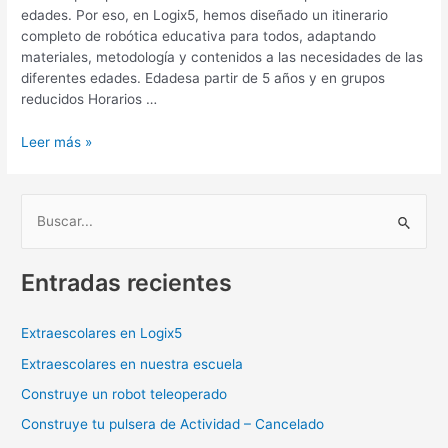
edades. Por eso, en Logix5, hemos diseñado un itinerario
completo de robótica educativa para todos, adaptando
materiales, metodología y contenidos a las necesidades de las
diferentes edades. Edadesa partir de 5 años y en grupos
reducidos Horarios …
Leer más »
B
u
Entradas recientes
s
c
a
Extraescolares en Logix5
r
Extraescolares en nuestra escuela
p
Construye un robot teleoperado
o
Construye tu pulsera de Actividad – Cancelado
r