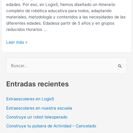
edades. Por eso, en Logix5, hemos diseñado un itinerario
completo de robótica educativa para todos, adaptando
materiales, metodología y contenidos a las necesidades de las
diferentes edades. Edadesa partir de 5 años y en grupos
reducidos Horarios …
Leer más »
B
u
Entradas recientes
s
c
a
Extraescolares en Logix5
r
Extraescolares en nuestra escuela
p
Construye un robot teleoperado
o
Construye tu pulsera de Actividad – Cancelado
r