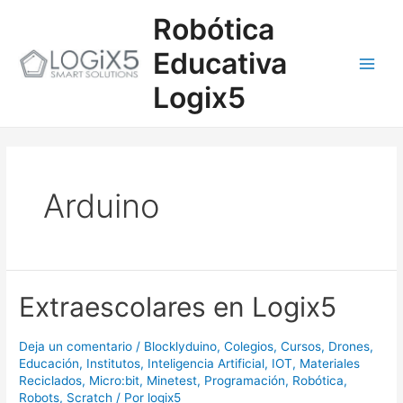
Ir
Main
Robótica
al
contenido
Men
Educativa
Logix5
Arduino
Extraescolares
Extraescolares en Logix5
en
Logix5
Deja un comentario
/
Blocklyduino
,
Colegios
,
Cursos
,
Drones
,
Educación
,
Institutos
,
Inteligencia Artificial
,
IOT
,
Materiales
Reciclados
,
Micro:bit
,
Minetest
,
Programación
,
Robótica
,
Robots
,
Scratch
/ Por
logix5