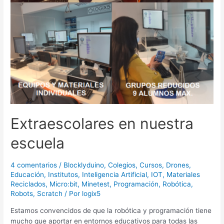
Extraescolares en nuestra
escuela
4 comentarios
/
Blocklyduino
,
Colegios
,
Cursos
,
Drones
,
Educación
,
Institutos
,
Inteligencia Artificial
,
IOT
,
Materiales
Reciclados
,
Micro:bit
,
Minetest
,
Programación
,
Robótica
,
Robots
,
Scratch
/ Por
logix5
Estamos convencidos de que la robótica y programación tiene
mucho que aportar en entornos educativos para todas las