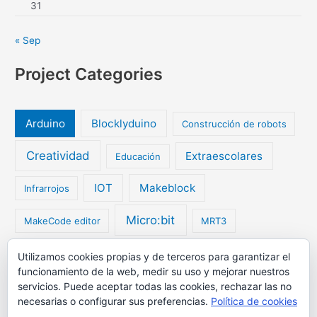
31
« Sep
Project Categories
Arduino
Blocklyduino
Construcción de robots
Creatividad
Extraescolares
Educación
IOT
Makeblock
Infrarrojos
Micro:bit
MakeCode editor
MRT3
My Robot Time
Utilizamos cookies propias y de terceros para garantizar el
My Robot Time Exciting
funcionamiento de la web, medir su uso y mejorar nuestros
servicios. Puede aceptar todas las cookies, rechazar las no
Programación
Robótica
Radio
Robots
necesarias o configurar sus preferencias.
Política de cookies