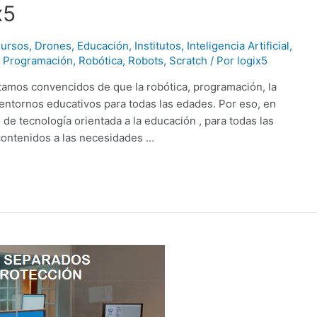
x5
ursos
,
Drones
,
Educación
,
Institutos
,
Inteligencia Artificial
,
,
Programación
,
Robótica
,
Robots
,
Scratch
/ Por
logix5
tamos convencidos de que la robótica, programación, la
entornos educativos para todas las edades. Por eso, en
de tecnología orientada a la educación , para todas las
contenidos a las necesidades …