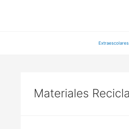
Ir
al
contenido
Extraescolares
Materiales Recicl