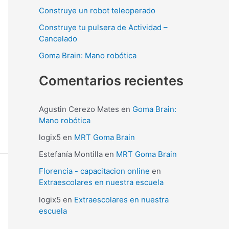
p
Construye un robot teleoperado
o
Construye tu pulsera de Actividad –
r
Cancelado
:
Goma Brain: Mano robótica
Comentarios recientes
Agustin Cerezo Mates
en
Goma Brain:
Mano robótica
logix5
en
MRT Goma Brain
Estefanía Montilla
en
MRT Goma Brain
Florencia - capacitacion online
en
Extraescolares en nuestra escuela
logix5
en
Extraescolares en nuestra
escuela