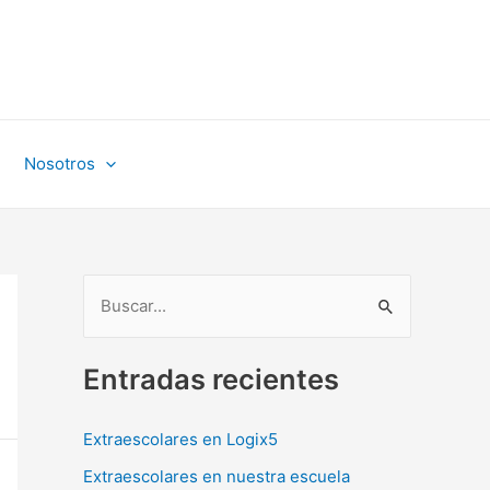
Nosotros
B
u
Entradas recientes
s
c
Extraescolares en Logix5
a
r
Extraescolares en nuestra escuela