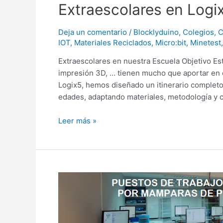
Extraescolares
Extraescolares en Logi
en
Logix5
Deja un comentario
/
Blocklyduino
,
Colegios
,
C
IOT
,
Materiales Reciclados
,
Micro:bit
,
Minetest
Extraescolares en nuestra Escuela Objetivo Es
impresión 3D, … tienen mucho que aportar en 
Logix5, hemos diseñado un itinerario completo 
edades, adaptando materiales, metodología y 
Leer más »
Extraescolares
en
nuestra
escuela