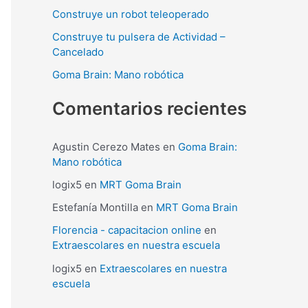
p
Construye un robot teleoperado
o
Construye tu pulsera de Actividad –
r
Cancelado
:
Goma Brain: Mano robótica
Comentarios recientes
Agustin Cerezo Mates
en
Goma Brain:
Mano robótica
logix5
en
MRT Goma Brain
Estefanía Montilla
en
MRT Goma Brain
Florencia - capacitacion online
en
Extraescolares en nuestra escuela
logix5
en
Extraescolares en nuestra
escuela