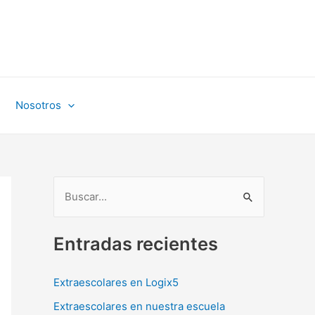
Nosotros
B
u
Entradas recientes
s
c
Extraescolares en Logix5
a
r
Extraescolares en nuestra escuela